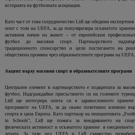
историята на футболната асоциация.
Като част от това сътрудничество Lidl ще обедини експертния
опит с този на UEFA, за да популяризира осъзнатото хранен
активния начин на живот – от европейския професионал
футбол до масовия спорт. Партньорството надхвър
традиционното спонсорство и цели постигането на реал
обществена промяна чрез образователните програми на UEFA
Акцент върху масовия спорт и образователните програми
Централен елемент в партньорството е подкрепата за масо
футбол. Надграждайки присъствието си на големите турни
Lidl ще интегрира опита си в здравословното хранене
програмите на UEFA, за да окаже позитивно влияние вър
спорта в цяла Европа. Като партньор на инициативата „Footb
in Schools”, Lidl ще помага за внедряването на спорт
физическата активност и осъзнатото хранене в ежедневието
децата. За тази цел UEFA и Lidl съвместно разработв