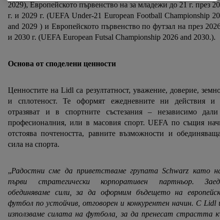
2029), Европейското първенство на за младежи до 21 г. през 2
индивидуални цели и да намерите допълнителна
г. и 2029 г. (UEFA Under-21 European Football Championship 2
информация за обработката на данни.
and 2029 ) и Европейското първенство по футзал на през 2026
С натискане на бутона "Отхвърли" можете да разрешите
и 2030 г. (UEFA European Futsal Championship 2026 and 2030.).
само използването на необходимите технологии. С
натискане на "Съгласен" давате съгласието си за
Основа от споделени ценности
обработване за всички горепосочени цели.
Допълнителна информация, включително за периода на
съхранение на данните и правото Ви да оттеглите
Ценностите на Lidl са резултатност, уважение, доверие, земн
съгласието си по всяко време с действие за в бъдеще,
и сплотеност. Те оформят ежедневните ни действия и 
можете да намерите в нашата
политика за
отразяват и в спортните състезания – независимо дали
професионалния, или в масовия спорт. UEFA по същия нач
поверителност
.
Можете да намерите правната
отстоява почтеността, равните възможности и обединяващ
информация за оператора на сайта тук.
сила на спорта.
„
Радостни сме да приветстваме групата Schwarz като н
първи стратегически корпоративен партньор. Заед
обединяваме сили, за да оформим бъдещето на европейск
футбол по устойчив, отговорен и конкурентен начин. С Lidl
използваме силата на футбола, за да пренесат страстта 