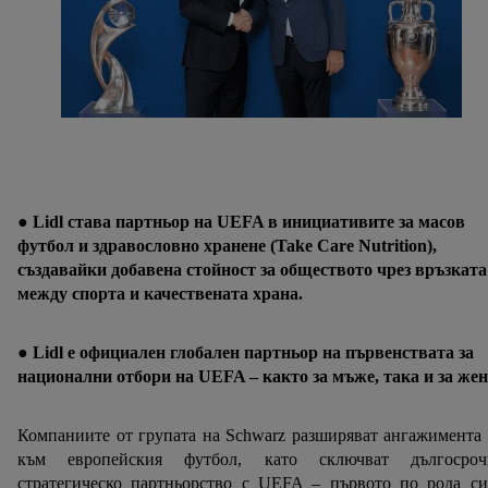
● Lidl става партньор на UEFA в инициативите за масов
футбол и здравословно хранене (Take Care Nutrition),
създавайки добавена стойност за обществото чрез връзката
между спорта и качествената храна.
● Lidl е официален глобален партньор на първенствата за
национални отбори на UEFA – както за мъже, така и за жен
Компаниите от групата на Schwarz разширяват ангажимента
към европейския футбол, като сключват дългосроч
стратегическо партньорство с UEFA – първото по рода си