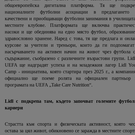
общоевропейска дигитална платформа. Тя ще подкре
националните футболни асоциации в предлагането 
качествени и приобщаващи футболни занимания в училищат
местните клубове. Платформата ще включва практичес
насоки и ще обединява на едно място футбол, образовани
здравословно хранене. Наред с това, тя ще предлага и онл
курсове за учители и треньори, които да ги подпомагат
насърчаването на активен начин на живот чрез футбола с
съдържание, съобразено с различните възрастови групи. Lid
UEFA ще надградят успеха и на младежкия лагер Lidl You
Camp - инициатива, която стартира през 2025 г., а компани
официално ще поеме ролята на официален партньор 
програмата на UEFA „Take Care Nutrition“.
Lidl с подкрепа там, където започват големите футбол
кариери
Страстта към спорта и физическата активност, която чес
остава за цял живот, обикновено се заражда в местните спор