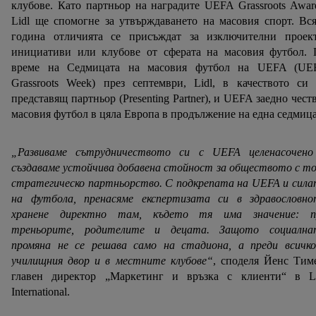
клубове. Като партньор на наградите UEFA Grassroots Awar
Lidl ще спомогне за утвърждаването на масовия спорт. Вс
година отличията се присъждат за изключителни проект
инициативи или клубове от сферата на масовия футбол. 
време на Седмицата на масовия футбол на UEFA (UE
Grassroots Week) през септември, Lidl, в качеството си
представящ партньор (Presenting Partner), и UEFA заедно чест
масовия футбол в цяла Европа в продължение на една седмица
„Развиваме сътрудничеството си с UEFA целенасочено
създаваме устойчива добавена стойност за обществото с т
стратегическо партньорство. С подкрепата на UEFA и сил
на футбола, пренасяме експертизата си в здравословно
хранене директно там, където тя има значение: п
треньорите, родителите и децата. Защото социална
промяна не се решава само на стадиона, а преди всичко
училищния двор и в местните клубове“
, споделя Йенс Тим
главен директор „Маркетинг и връзка с клиенти“ в Li
International.