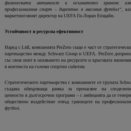
физическата активност и осъзнатото хранене изв
професионалния спорт – директно в масовия футбол“,
каз
маркетинговият директор на UEFA Ги-Лоран Епщайн.
Устойчивост и ресурсна ефективност
Наред с Lidl, компанията PreZero също е част от стратегическ
партньорство между Schwarz Group и UEFA. PreZero доприн
със своя опит в опазването на ресурсите и кръговата иконом
в контекста на големи спортни събития.
Стратегическото партньорство с компаниите от групата Schw
създава обвързваща рамка за пренасяне на споделени
ценности в дългосрочни програми – с амбицията да се генер
обществено въздействие отвъд границите на професионалн
футбол.