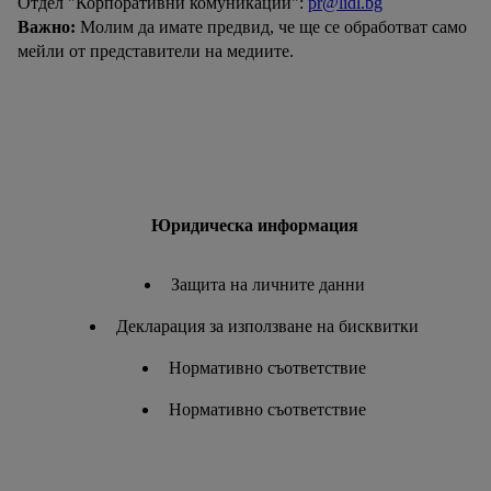
Отдел "Корпоративни комуникации":
pr@lidl.bg
натискане на "Съгласен" давате съгласието си за
Важно:
Молим да имате предвид, че ще се обработват само
обработване за всички горепосочени цели.
мейли от представители на медиите.
Допълнителна информация, включително за периода на
съхранение на данните и правото Ви да оттеглите
съгласието си по всяко време с действие за в бъдеще,
можете да намерите в нашата
политика за
поверителност
.
Можете да намерите правната
информация за оператора на сайта тук.
Юридическа информация
Защита на личните данни
Декларация за използване на бисквитки
Нормативно съответствие
Нормативно съответствие