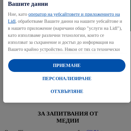
Вашите данни
Ние, като
оператор на уебсайтовете и приложението на
Lidl
, обработваме Вашите данни на нашите уебсайтове и
в нашето приложение (наричани общо "услуги на Lidl"),
като използваме различни технологии, които се
използват за съхранение и достъп до информация на
Вашето крайно устройство. Някои от тях са технически
необходими или се използват с Вашето съгласие за
удобни настройки, за събиране на статистически данни
ПРИЕМАНЕ
Над 57% от клиентите на Lidl искат по-
или за персонализирана реклама в рамките на услугите
малко сол и захар в храната си
на Lidl и извън тях. Ако сте участник в програмата Lidl
ПЕРСОНАЛИЗИРАНЕ
Plus, данните от поведението Ви при пазаруване в
София, 29.07.2026
магазина също ще бъдат обработвани за тези цели.
ОТХВЪРЛЯНЕ
Под "Персонализиране" можете да разрешите
индивидуални цели и да намерите допълнителна
информация за обработката на данни.
ЗА ЗАПИТВАНИЯ ОТ
С натискане на бутона "Отхвърли" можете да разрешите
МЕДИИ
само използването на необходимите технологии. С