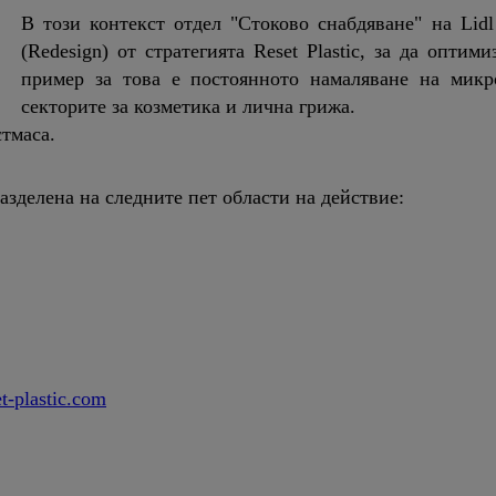
В този контекст отдел "Стоково снабдяване" на Lid
(Redesign) от стратегията Reset Plastic, за да опти
пример за това е постоянното намаляване на микр
секторите за козметика и лична грижа.
тмаса.
разделена на следните пет области на действие:
t-plastic.com