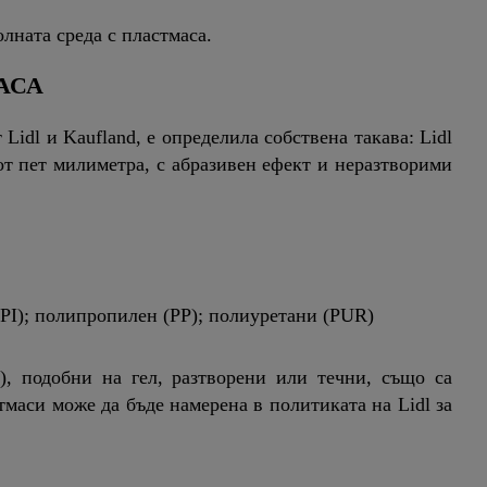
лната среда с пластмаса.
АСА
idl и Kaufland, е определила собствена такава: Lidl
от пет милиметра, с абразивен ефект и неразтворими
 (PI); полипропилен (РР); полиуретани (PUR)
), подобни на гел, разтворени или течни, също са
тмаси може да бъде намерена в политиката на Lidl за