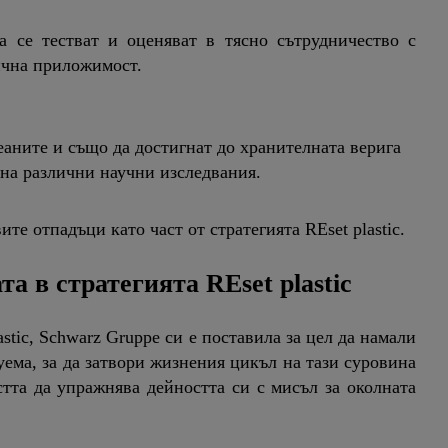
 се тестват и оценяват в тясно сътрудничество с
ична приложимост.
еаните и също да достигнат до хранителната верига
 на различни научни изследвания.
ите отпадъци като част от стратегията REset plastic.
 в стратегията REset plastic
astic, Schwarz Gruppe си е поставила за цел да намали
уема, за да затвори жизнения цикъл на тази суровина
стта да упражнява дейността си с мисъл за околната