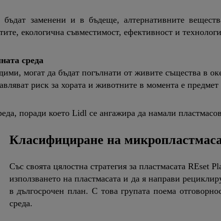
 бъдат заменени и в бъдеще, алтернативните вещества
ктите, екологична съвместимост, ефективност и технолог
ната среда
дими, могат да бъдат погълнати от живите същества в ок
авляват риск за хората и животните в момента е предмет
реда, поради което Lidl се ангажира да намали пластмасов
Класифициране на микропластмасата
Със своята цялостна стратегия за пластмасата REset Pl
използването на пластмасата и да я направи рециклир
в дългосрочен план. С това групата поема отговорно
среда.