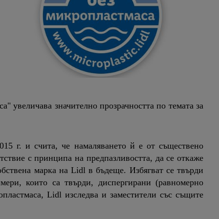
са" увеличава значително прозрачността по темата за
015 г. и счита, че намаляването й е от съществено
ветствие с принципа на предпазливостта, да се откаже
ствена марка на Lidl в бъдеще. Избягват се твърди
мери, които са твърди, диспергирани (равномерно
пластмаса, Lidl изследва и заместители със същите