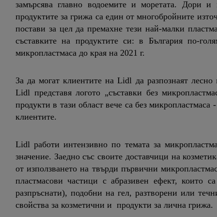
замърсява главно водoемите и моретата. Дори и 
продуктите за грижа са един от многобройните източ
постави за цел да премахне тези най-малки пластм
съставките на продуктите си: в България по-голя
микропластмаса до края на 2021 г.
За да могат клиентите на Lidl да разпознаят лесно
Lidl представя логото „съставки без микропластм
продукти в тази област вече са без микропластмаса 
клиентите.
Lidl работи интензивно по темата за микропластма
значение. Заедно със своите доставчици на козметика
от използването на твърди първични микропластмас
пластмасови частици с абразивен ефект, които с
разпръснати), подобни на гел, разтворени или теч
свойства за козметични и продукти за лична грижа.