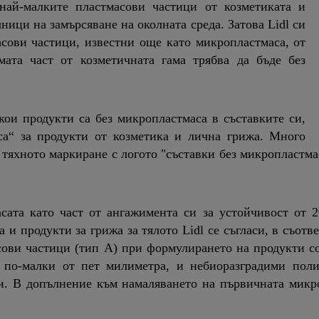
най-малките пластмасови частици от козметиката и
ници на замърсяване на околната среда. Затова Lidl си
асови частици, известни още като микропластмаса, от
мата част от козметичната гама трябва да бъде без
 кои продукти са без микропластмаса в съставките си,
аса“ за продукти от козметика и лична грижа. Много
- тяхното маркиране с логото "съставки без микропластма
сата като част от ангажимента си за устойчивост от 2
 и продукти за грижа за тялото Lidl се съгласи, в съот
ови частици (тип А) при формулирането на продукти соб
а по-малки от пет милиметра, и небиоразградими поли
ни. В допълнение към намаляването на първичната микро