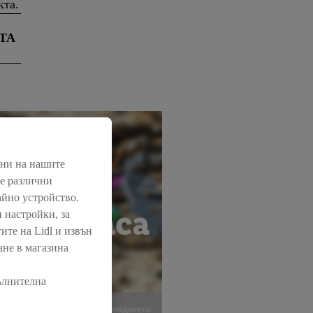
кта.
ТА
нни на нашите
ме различни
айно устройство.
 настройки, за
ите на Lidl и извън
ане в магазина
ълнителна