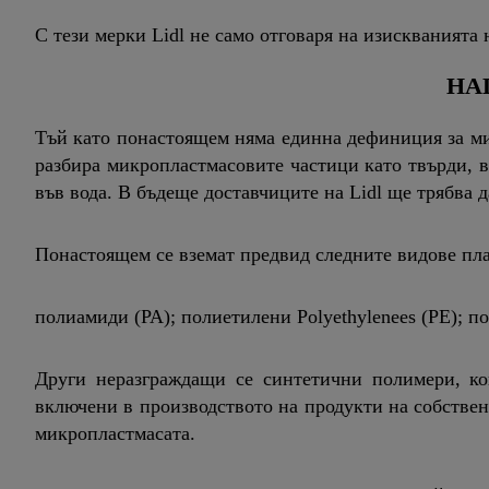
С тези мерки Lidl не само отговаря на изискванията 
НА
Тъй като понастоящем няма единна дефиниция за микр
разбира микропластмасовите частици като твърди, в
във вода. В бъдеще доставчиците на Lidl ще трябва 
Понастоящем се вземат предвид следните видове пл
полиамиди (PA); полиетилени Polyethylenees (РЕ); п
Други неразграждащи се синтетични полимери, кои
включени в производството на продукти на собствена
микропластмасата.