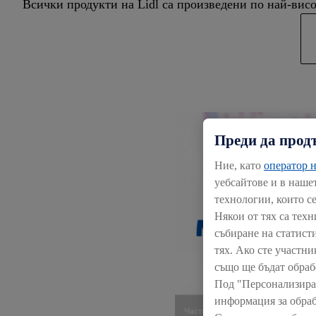
Всички продукти на Lidl са произведени по най-вис
Преди да прод
Ние, като
оператор н
уебсайтове и в наше
технологии, които с
Някои от тях са тех
събиране на статист
тях. Ако сте участни
също ще бъдат обраб
Под "Персонализира
информация за обраб