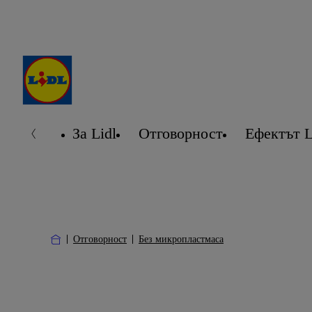
За Lidl
Отговорност
Ефектът L
Отговорност
Без микропластмаса