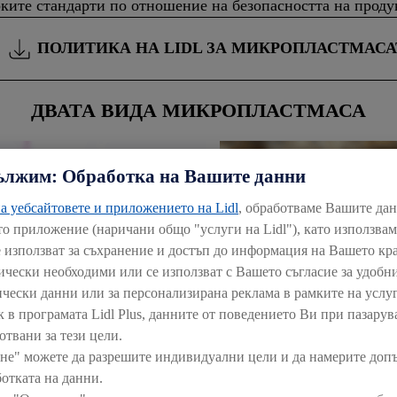
оките стандарти по отношение на безопасността на проду
ПОЛИТИКА НА LIDL ЗА МИКРОПЛАСТМАСА
ДВАТА ВИДА МИКРОПЛАСТМАСА
ължим: Обработка на Вашите данни
а уебсайтовете и приложението на Lidl
, обработваме Вашите да
то приложение (наричани общо "услуги на Lidl"), като използва
е използват за съхранение и достъп до информация на Вашето кр
нически необходими или се използват с Вашето съгласие за удобни
ически данни или за персонализирана реклама в рамките на услуг
к в програмата Lidl Plus, данните от поведението Ви при пазарув
отвани за тези цели.
не" можете да разрешите индивидуални цели и да намерите доп
отката на данни.