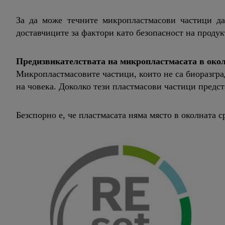
За да може течните микропластмасови частици да
доставчиците за фактори като безопасност на проду
Предизвикателствата на микропластмасата в окол
Микропластмасовите частици, които не са биоразгра
на човека. Доколко тези пластмасови частици предст
Безспорно е, че пластмасата няма място в околната с