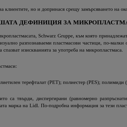
на клиентите, но и допринася срещу замърсяването на око
ШАТА ДЕФИНИЦИЯ ЗА МИКРОПЛАСТМ
опластмасата, Schwarz Gruppe, към която принадлежат L
изуално разпознаваеми пластмасови частици, по-малки 
да спазват изискванията за употреба на микропластмаса.
астмаси:
олиетилен терефталат (PET); полиестер (PES); полимиди
то са твърди, диспергирани (равномерно разпръснати
та марка на Lidl. По-подробна информация за тези плас