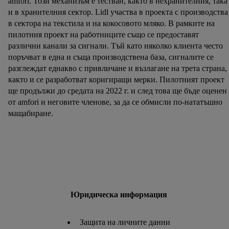
amfori. Този механизъм е тестван, както в нехранителния, така
и в хранителния сектор. Lidl участва в проекта с производства
в сектора на текстила и на кокосовото мляко. В рамките на
пилотния проект на работниците също се предоставят
различни канали за сигнали. Тъй като няколко клиента често
поръчват в една и съща производствена база, сигналите се
разглеждат еднакво с привличане и възлагане на трета страна,
както и се разработват коригиращи мерки. Пилотният проект
ще продължи до средата на 2022 г. и след това ще бъде оценен
от amfori и неговите членове, за да се обмисли по-нататъшно
мащабиране.
Юридическа информация
Защита на личните данни