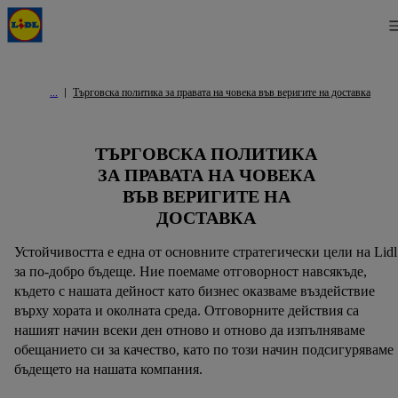
Търговска политика за правата на човека във веригите на доставка
ТЪРГОВСКА ПОЛИТИКА
ЗА ПРАВАТА НА ЧОВЕКА
ВЪВ ВЕРИГИТЕ НА
ДОСТАВКА
Устойчивостта е една от основните стратегически цели на Lidl
за по-добро бъдеще. Ние поемаме отговорност навсякъде,
където с нашата дейност като бизнес оказваме въздействие
върху хората и околната среда. Отговорните действия са
нашият начин всеки ден отново и отново да изпълняваме
обещанието си за качество, като по този начин подсигуряваме
бъдещето на нашата компания.