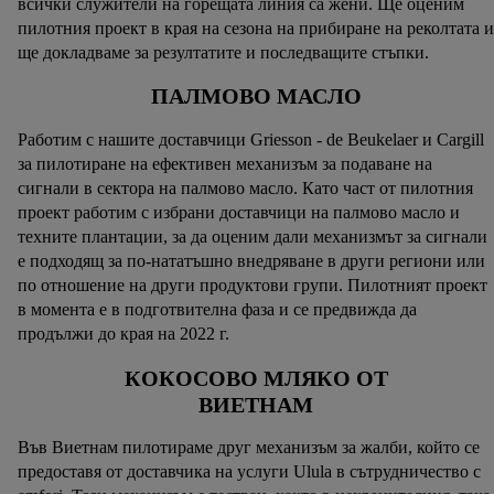
всички служители на горещата линия са жени. Ще оценим
можете да намерите в нашата
политика за
пилотния проект в края на сезона на прибиране на реколтата и
поверителност
.
Можете да намерите правната
ще докладваме за резултатите и последващите стъпки.
информация за оператора на сайта тук.
ПАЛМОВО МАСЛО
Работим с нашите доставчици Griesson - de Beukelaer и Cargill
за пилотиране на ефективен механизъм за подаване на
сигнали в сектора на палмово масло. Като част от пилотния
проект работим с избрани доставчици на палмово масло и
техните плантации, за да оценим дали механизмът за сигнали
е подходящ за по-нататъшно внедряване в други региони или
по отношение на други продуктови групи. Пилотният проект
в момента е в подготвителна фаза и се предвижда да
продължи до края на 2022 г.
КОКОСОВО МЛЯКО ОТ
ВИЕТНАМ
Във Виетнам пилотираме друг механизъм за жалби, който се
предоставя от доставчика на услуги Ulula в сътрудничество с