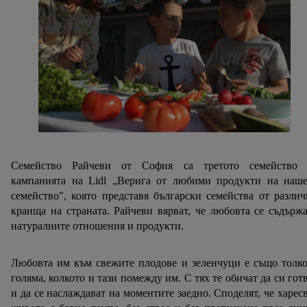
Семейство Райчеви от София са третото семейство 
кампанията на Lidl „Верига от любими продукти на наше
семейство", която представя български семейства от разли
краища на страната. Райчеви вярват, че любовта се съдърж
натуралните отношения и продукти.
Любовта им към свежите плодове и зеленчуци е също толк
голяма, колкото и тази помежду им. С тях те обичат да си гот
и да се наслаждават на моментите заедно. Споделят, че харес