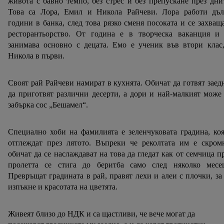
живота с бавно темпо, без стрес и без препускане през дни
Това са Лора, Емил и Никола Райчеви. Лора работи дъл
години в банка, след това рязко сменя посоката и се захващ
ресторантьорство. От година е в творческа ваканция и 
занимава основно с децата. Емо е ученик във втори клас
Никола в първи.
Своят рай Райчеви намират в кухнята. Обичат да готвят заед
да приготвят различни десерти, а дори и най-малкият може
забърка сос „Бешамел“.
Специално хоби на фамилията е зеленчуковата градина, ко
отглеждат през лятото. Въпреки че реколтата им е скром
обичат да се наслаждават на това да гледат как от семчица п
пролетта се стига до беритба само след няколко месец
Превръщат градината в рай, правят лехи и алеи с плочки, за
изпъкне и красотата на цветята.
Живеят близо до НДК и са щастливи, че вече могат да