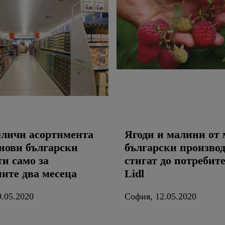
величи асортимента
Ягоди и малини от
 нови български
български произво
и само за
стигат до потребит
ните два месеца
Lidl
.05.2020
София, 12.05.2020