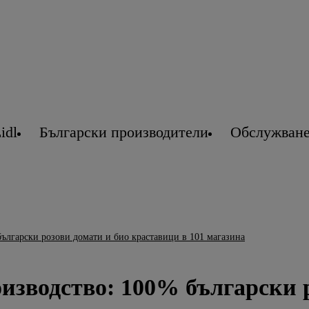
idl
Български производители
Обслужване
ългарски розови домати и био краставици в 101 магазина
оизводство: 100% български 