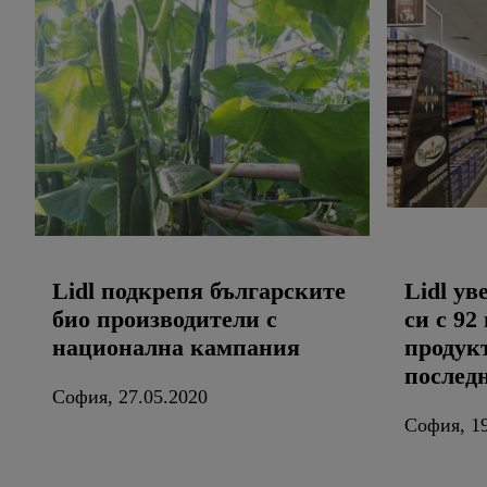
Lidl подкрепя българските
Lidl у
био производители с
си с 92
национална кампания
продукт
послед
София, 27.05.2020
София, 19