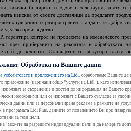
100 % български розови домати, био краставици и свежи
сни, всички български плодове и зеленчуци, които се 
анията изисква от своите доставчици да предлагат проду
й-популярният и разпространен стандарт за добри се
емеделско производство.
. гарантира контрол на процесите на земеделското прои
иал през прибирането на реколтата и обработката на
ането й до клиента. Стандартът се фокусира върху о
те, опазването на околната среда, ефективна система за
ължим: Обработка на Вашите данни
на труд за работниците.
Global G.A.P. като задължителен стандарт и за родните 
а уебсайтовете и приложението на Lidl
, обработваме Вашите да
а е помогнала финансово и логистично на много от т
то приложение (наричани общо "услуги на Lidl"), като използва
е използват за съхранение и достъп до информация на Вашето кр
обавена стойност на земеделските производители. На
нически необходими или се използват с Вашето съгласие за удобни
 потребителите. В чисто бизнес план – увеличават се 
ически данни или за персонализирана реклама в рамките на услуг
териал. Сериозно предимство е и намаляването на р
к в програмата Lidl Plus, данните от поведението Ви при пазарув
 изтегляне чрез въвеждане на стриктни контролни 
отвани за тези цели.
не" можете да разрешите индивидуални цели и да намерите доп
 подобно сертифициране осигурява достъп до нови паза