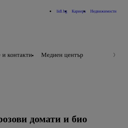
lidl.bg
Кариера
Недвижимости
 и контакти
Медиен център
розови домати и био