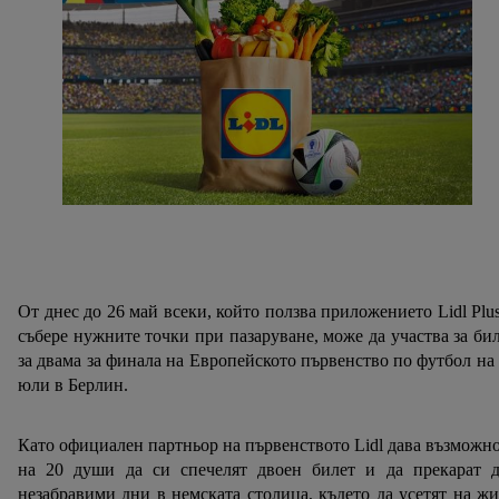
От днес до 26 май всеки, който ползва приложението Lidl Plu
събере нужните точки при пазаруване, може да участва за би
за двама за финала на Европейското първенство по футбол на
юли в Берлин.
Като официален партньор на първенството Lidl дава възможн
на 20 души да си спечелят двоен билет и да прекарат д
незабравими дни в немската столица, където да усетят на ж