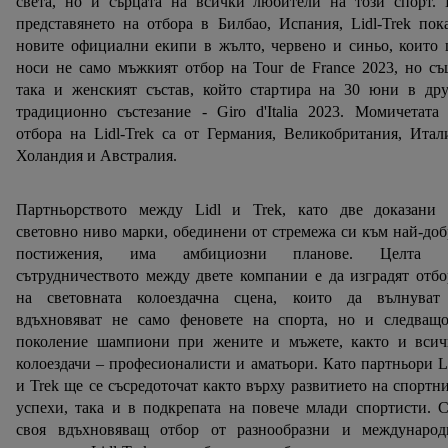
света, но и сърцата на всички любители на този спорт. 
представянето на отбора в Билбао, Испания, Lidl-Trek пок
новите официални екипи в жълто, червено и синьо, които
носи не само мъжкият отбор на Tour de France 2023, но с
така и женският състав, който стартира на 30 юни в дру
традиционно състезание - Giro d'Italia 2023. Момичетата
отбора на Lidl-Trek са от Германия, Великобритания, Итал
Холандия и Австралия.
Партньорството между Lidl и Trek, като две доказани 
световно ниво марки, обединени от стремежа си към най-до
постижения, има амбициозни планове. Целта 
сътрудничеството между двете компании е да изградят отб
на световната колоездачна сцена, които да вълнуват
вдъхновяват не само феновете на спорта, но и следващо
поколение шампиони при жените и мъжете, както и всич
колоездачи – професионалисти и аматьори. Като партньори L
и Trek ще се съсредоточат както върху развитието на спортн
успехи, така и в подкрепата на повече млади спортисти. 
своя вдъхновяващ отбор от разнообразни и международ