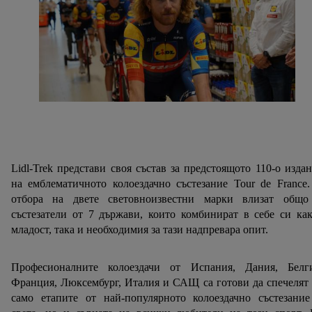
Lidl-Trek представи своя състав за предстоящото 110-о изда
на емблематичното колоездачно състезание Tour de France
отбора на двете световноизвестни марки влизат общо
състезатели от 7 държави, които комбинират в себе си ка
младост, така и необходимия за тази надпревара опит.
Професионалните колоездачи от Испания, Дания, Белги
Франция, Люксембург, Италия и САЩ са готови да спечелят
само етапите от най-популярното колоездачно състезание