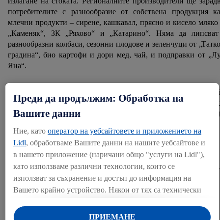
излагане на стоката. Регионалните производители ще зарад
потребителите с разнообразие от собствена продукция ка
млечни продукти – сирене, кашкавал, прясно и кисело мляко
„Каменяк“, ЗК „Ряхово“ и „Катарино“. Няма да липсват
разнообразни колбаси, сезонни плодове и зеленчуци от „Татк
градина“, био картофи и дори мед, чай, и подправки от „Л
Яна“.
Технически организатор на събитията е „Фармхопинг“ - онл
Преди да продължим: Обработка на
фермерски пазар с над 100 ферми, произвеждащи чис
Вашите данни
продукция, която е достъпна за хората от града през онл
платформа.
Ние, като
оператор на уебсайтовете и приложението на
Lidl
, обработваме Вашите данни на нашите уебсайтове и
За контакт
в нашето приложение (наричани общо "услуги на Lidl"),
като използваме различни технологии, които се
използват за съхранение и достъп до информация на
Сподели
Вашето крайно устройство. Някои от тях са технически
необходими или се използват с Вашето съгласие за
удобни настройки, за събиране на статистически данни
ПРИЕМАНЕ