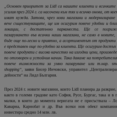
„Основен приоритет за Lidl са нашите клиенти и всичките
усилия през 2024 г. са насочени към тях и всичко онова, от ко
имат нужда. Затова, чрез нови магазини и модернизиране
вече съществуващите, ще им осигурим повече удобни и бли
локации, с достатъчно паркоместа. Ще се погриж
пазаруването във всички наши магазини, не само в новите,
бъде още по-лесно и приятно, а асортиментът от продукти
е представен още по-удобно за клиента. Ще осигурим достъп
повече продукти с високо качество на изгодни цени, произвед
по отговорен и устойчив начин. Така даваме на потребител
повече възможности за умно пазаруване или т.нар.
sm
shopping
“,
заяви Бисер Инчовски, управител „Централизира
дейности“ на Лидл България.
През 2024 г. новите магазини, които Lidl планира да разкрие,
както в големи градове като София, Русе, Бургас, така и в 
малки, в които до момента веригата не е присъствала – Л
Каварна, Карнобат и др. Във всеки нов обект компания
инвестира средно 14 млн. лв.