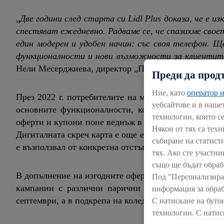
„
Две години след старта си
Lidl
Plus
доказа, че е и
спестяват ежедневно. Радваме се, че спазихме свое
един модерен и удобен начин: със своя телефон. Щ
функционалности и нови възможности за клиенти
Нели Месерджиева, директор „Промоции, маркетинг 
Преди да прод
Ние, като
оператор н
През 2022 г. потребителите на мобилното приложени
уебсайтове и в наше
основните функционалности, които предлага Lidl 
технологии, които с
оферти и купони поне веднъж в седмицата, приложе
Някои от тях са тех
Дигиталната скреч карта е още едно предимство на Li
събиране на статист
е възползвал от конкретна отстъпка, той получава н
тях. Ако сте участни
също ще бъдат обраб
В допълнение на изгодните оферти потребителите на 
Под "Персонализира
кампании с различни парични и предметни награди
информация за обраб
септември, а в подкрепа на коледното пазаруване – с
С натискане на буто
технологии. С натис