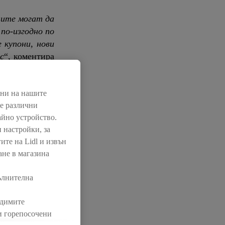
лите могат да
по-изгодно по
 купони, нови
с
“, коментира
нни на нашите
 са и едни от
ме различни
олзват всички
айно устройство.
 домакинство.
 настройки, за
ли клиентът се
ите на Lidl и извън
ни.
ане в магазина
злични игри и
ълнителна
 лаптопи през
о други.
одимите
ки горепосочени