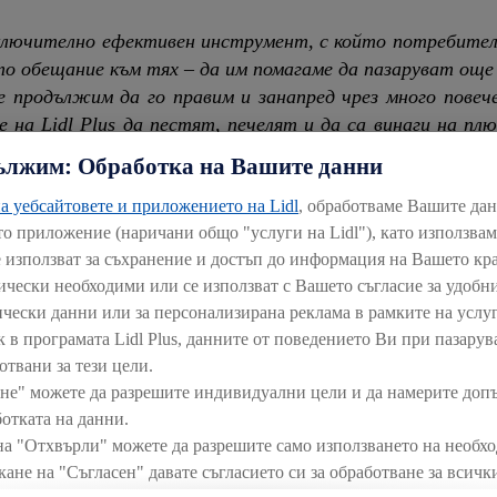
зключително ефективен инструмент, с който потребите
то обещание към тях – да им помагаме да пазаруват още 
е продължим да го правим и занапред чрез много повече
те на
Lidl
Plus
да пестят, печелят и да са винаги на плю
и потребителско поведение“.
ължим: Обработка на Вашите данни
а уебсайтовете и приложението на Lidl
, обработваме Вашите да
е са се възползвали от над 2000 купона и оферти. Това
то приложение (наричани общо "услуги на Lidl"), като използва
Plus за оптимизиране на семейния бюджет. Ако се изп
е използват за съхранение и достъп до информация на Вашето кр
нието може да спести минимум 10 лв. седмично на всяко
нически необходими или се използват с Вашето съгласие за удобни
dl Plus. При всяко сканиране на касата, без значение да
ически данни или за персонализирана реклама в рамките на услуг
ова скреч карта, която може да донесе допълнителни купо
к в програмата Lidl Plus, данните от поведението Ви при пазарув
отвани за тези цели.
Lidl Plus имаха възможност да се включат и в над 20 ра
не" можете да разрешите индивидуални цели и да намерите доп
, сред които ваучер за кемпер за лятната ваканция,
отката на данни.
тотици ваучери за пазаруване на стойност 300 лв. и мног
на "Отхвърли" можете да разрешите само използването на необх
кане на "Съгласен" давате съгласието си за обработване за всич