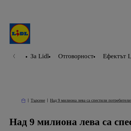
За Lidl
Отговорност
Ефектът L
Търсене
Над 9 милиона лева са спестили потребителите
Над 9 милиона лева са спес