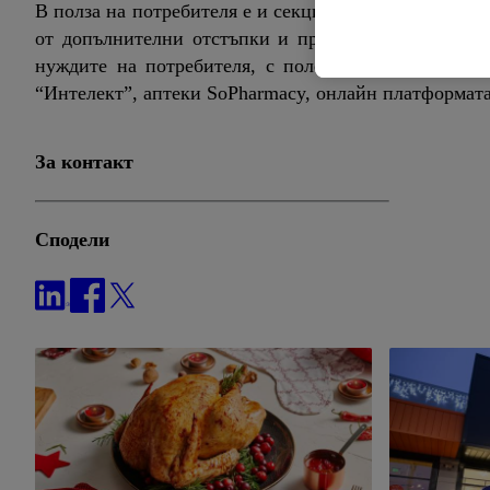
цели. Допълнителна 
В полза на потребителя е и секцията „Партньори“ на 
оттеглите съгласието
от допълнителни отстъпки и преференциални оферт
поверителност
.
Може
нуждите на потребителя, с полезни предложения 
“Интелект”, аптеки SoPharmacy, онлайн платформата 
За контакт
Сподели