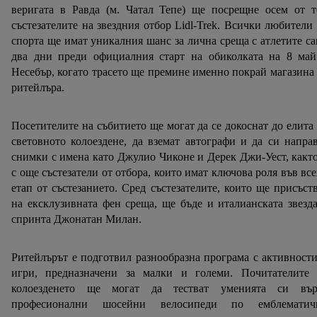
веригата в Равда (м. Чатал Тепе) ще посрещне осем от т
състезателите на звездния отбор Lidl-Trek. Всички любители
спорта ще имат уникалния шанс за лична среща с атлетите с
два дни преди официалния старт на обиколката на 8 май
Несебър, когато трасето ще премине именно покрай магазина
ритейлъра.
Посетителите на събитието ще могат да се докоснат до елита
световното колоездене, да вземат автографи и да си напра
снимки с имена като Джулио Чиконе и Дерек Джи-Уест, какт
с още състезатели от отбора, които имат ключова роля във вс
етап от състезанието. Сред състезателите, които ще присъст
на ексклузивната фен среща, ще бъде и италианската звезд
спринта Джонатан Милан.
Ритейлърът е подготвил разнообразна програма с активност
игри, предназначени за малки и големи. Почитателите 
колоезденето ще могат да тестват уменията си вър
професионални шосейни велосипеди по емблематич