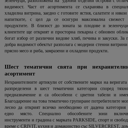
зеленчуци, разположена на удобни отделни острови с отли
видимост. Част от асортимента се съхранява в специал
хладилна витрина, заедно с готовите ястия, салатите и някои
напитките, с цел да се осигури максимална свежест 
продуктите. В близост до зоната за плодове и зеленчуци
клиентите ще открият и просторна пекарна с обновен обли
богат избор от различни видове хляб, печива и закуски. За 
добра видимост обектът разполага с модерни стенни витрини
прясно месо и риба, замразени и охладени продукти.
Шест тематични свята при нехранителн
асортимент
Нехранителните артикули от собствените марки на веригата
разпределени в шест тематични категории според тяхно
предназначение и са обособени с цветни табели и имен
Благодарение на това тематично групиране потребителите мо
лесно да открият всичко необходимо от дадена категория
едно място. Специално обособените зони включв
инструменти и градина с марката PARKSIDE, спорт и свобо
време с CRIVIT, кухня и домакинство със SILVERCREST, до