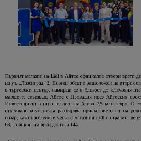
Първият магазин на Lidl в Айтос официално отвори врати д
на ул. „Лозенград“ 2. Новият обект е разположен на втория е
в търговски център, намиращ се в близост до ключовия пъ
маршрут, свързващ Айтос с Провадия през Айтоския прохо
Инвестицията в него възлиза на близо 2,5 млн. евро. С т
откриване компанията разширява присъствието си на родн
пазар, като населените места с магазини Lidl в страната вече
63, а общият им брой достига 144.