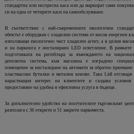
индивидуални цели и да намерите допълнителна
стандартна или експресна каса или да маркират сами покупк
информация за обработката на данни.
си на една от четирите каси на самообслужване.
С натискане на бутона "Отхвърли" можете да разрешите
само използването на необходимите технологии. С
В съответствие с най-съвременните екологични стандарт
натискане на "Съгласен" давате съгласието си за
обектът е оборудван с хладилни системи от висок енергиен кл
обработване за всички горепосочени цели.
използващи екологично чист хладилен агент, а в целия мага
Допълнителна информация, включително за периода на
и на паркинга е инсталирано LED осветление. В рамките 
съхранение на данните и правото Ви да оттеглите
подготовката на ритейлъра за въвеждането на национал
съгласието си по всяко време с действие за в бъдеще,
депозитна система, към магазина е изградено специал
можете да намерите в нашата
политика за
помещение за инсталиране на автомати за обратно приемане
поверителност
.
Можете да намерите правната
пластмасови бутилки и метални кенове. Така Lidl отговаря
информация за оператора на сайта тук.
нарастващия интерес на клиентите и създава условия 
предоставяне на удобна и ефективна услуга в бъдеще.
За допълнително удобство на посетителите търговският цен
разполага с 36 открити и 51 закрити паркоместа.