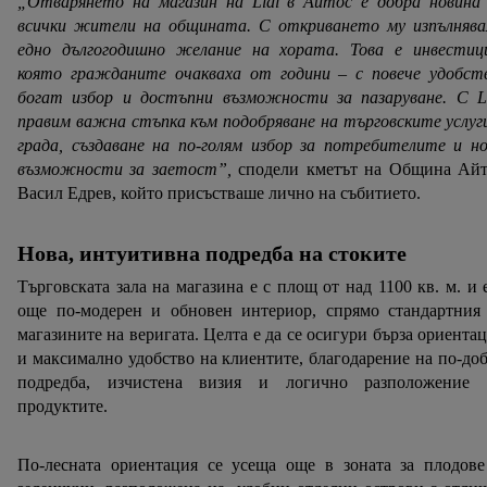
„Отварянето на магазин на Lidl в Айтос е добра новина 
всички жители на общината. С откриването му изпълнява
едно дългогодишно желание на хората. Това е инвестици
която гражданите очакваха от години – с повече удобств
богат избор и достъпни възможности за пазаруване. С Li
правим важна стъпка към подобряване на търговските услуг
града, създаване на по-голям избор за потребителите и н
възможности за заетост”,
сподели кметът на Община Айт
Васил Едрев, който присъстваше лично на събитието.
Нова, интуитивна подредба на стоките
Търговската зала на магазина е с площ от над 1100 кв. м. и 
още по-модерен и обновен интериор, спрямо стандартния 
магазините на веригата. Целта е да се осигури бърза ориента
и максимално удобство на клиентите, благодарение на по-до
подредба, изчистена визия и логично разположение 
продуктите.
По-лесната ориентация се усеща още в зоната за плодове