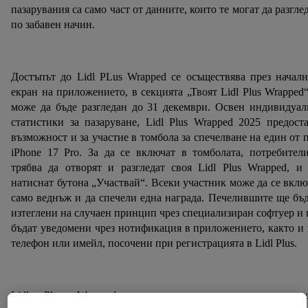
пазарувания са само част от данните, които те могат да разгле
по забавен начин.
Достъпът до Lidl PLus Wrapped се осъществява през начал
екран на приложението, в секцията „Твоят Lidl Plus Wrapped
може да бъде разгледан до 31 декември. Освен индивидуа
статистики за пазаруване, Lidl Plus Wrapped 2025 предост
възможност и за участие в томбола за спечелване на един от 
iPhone 17 Pro. За да се включат в томболата, потребител
трябва да отворят и разгледат своя Lidl Plus Wrapped, и
натиснат бутона „Участвай“. Всеки участник може да се вкл
само веднъж и да спечели една награда. Печелившите ще бъ
изтеглени на случаен принцип чрез специализиран софтуер и
бъдат уведомени чрез нотификация в приложението, както и
телефон или имейл, посочени при регистрацията в Lidl Plus.
Lidl Plus Wrapped носи и допълнителни изненад