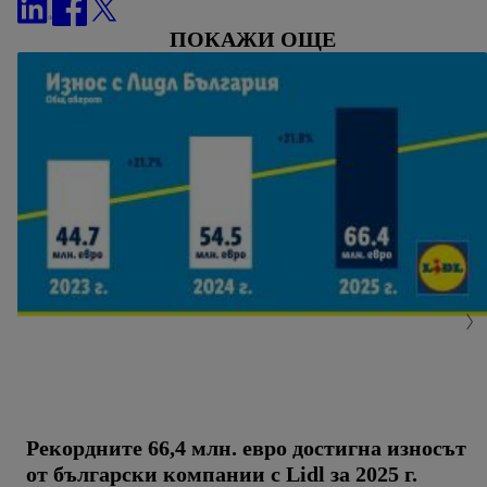
само използването на необходимите технологии. С
ПОКАЖИ ОЩЕ
натискане на "Съгласен" давате съгласието си за
обработване за всички горепосочени цели.
Допълнителна информация, включително за периода на
съхранение на данните и правото Ви да оттеглите
съгласието си по всяко време с действие за в бъдеще,
можете да намерите в нашата
политика за
поверителност
.
Можете да намерите правната
информация за оператора на сайта тук.
Рекордните 66,4 млн. евро достигна износът
от български компании с Lidl за 2025 г.