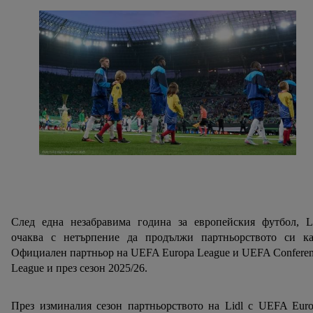
След една незабравима година за европейския футбол, Li
очаква с нетърпение да продължи партньорството си ка
Официален партньор на UEFA Europa League и UEFA Confere
League и през сезон 2025/26.
През изминалия сезон партньорството на Lidl с UEFA Eur