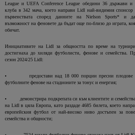
League и UEFA Conference League обедини 36 държави и 
клуба в 342 мача, което направи Lidl най-видимия спонсор
първенствата според данните на Nielson Sports* и да
възможност на феновете да бъдат още по-близо до играта, ко
обичат.
Инициативите на Lidl за общността по време на турнири
достигнаха до хиляди футболисти, фенове и семейства. П
сезон 2024/25 Lidl:
• предостави над 18 000 порции пресни плодове 
футболните фенове на стадионите за тонус и енергия;
• демонстрира подкрепата си към клиентите и семейства
на Lidl в цяла Европа, като раздаде 4685 билета, което напр
европейския футбол от най-високо ниво достъпен за пове
семейства и общности;
• 7524 млади футболни фенове станаха част от Lidl Ki