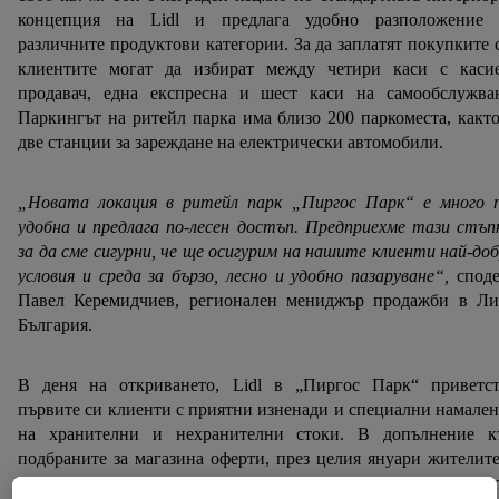
концепция на Lidl и предлага удобно разположение 
различните продуктови категории. За да заплатят покупките 
клиентите могат да избират между четири каси с касие
продавач, една експресна и шест каси на самообслужван
Паркингът на ритейл парка има близо 200 паркоместа, какт
две станции за зареждане на електрически автомобили.
„Новата локация в ритейл парк „Пиргос Парк“ е много п
удобна и предлага по-лесен достъп. Предприехме тази стъп
за да сме сигурни, че ще осигурим на нашите клиенти най-до
условия и среда за бързо, лесно и удобно пазаруване“,
спод
Павел Керемидчиев, регионален мениджър продажби в Ли
България.
В деня на откриването, Lidl в „Пиргос Парк“ приветст
първите си клиенти с приятни изненади и специални намале
на хранителни и нехранителни стоки. В допълнение к
подбраните за магазина оферти, през целия януари жителит
гостите на Бургас, както и останалите клиенти на верига