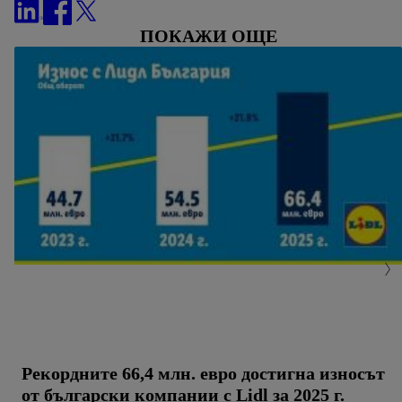
само използването на необходимите технологии. С
натискане на "Съгласен" давате съгласието си за
ПОКАЖИ ОЩЕ
обработване за всички горепосочени цели.
Допълнителна информация, включително за периода на
съхранение на данните и правото Ви да оттеглите
съгласието си по всяко време с действие за в бъдеще,
можете да намерите в нашата
политика за
поверителност
.
Можете да намерите правната
информация за оператора на сайта тук.
Рекордните 66,4 млн. евро достигна износът
от български компании с Lidl за 2025 г.