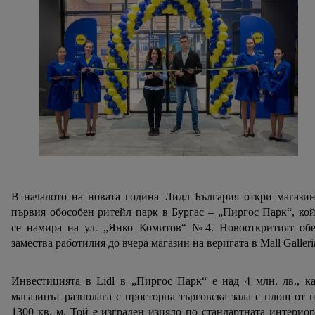
В началото на новата година Лидл България откри магази
първия обособен ритейл парк в Бургас – „Пиргос Парк“, ко
се намира на ул. „Янко Комитов“ №4. Новооткритият обе
замества работилия до вчера магазин на веригата в Mall Galleri
Инвестицията в Lidl в „Пиргос Парк“ е над 4 млн. лв., к
магазинът разполага с просторна търговска зала с площ от 
1300 кв. м. Той е изграден изцяло по стандартната интерио