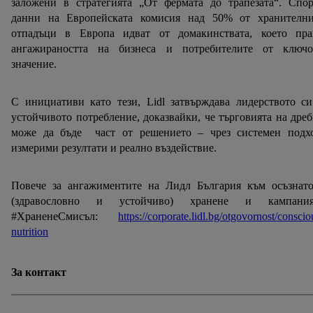
заложени в стратегията „От фермата до трапезата“. Спор
С натискане на бутона "Отхвърли" можете да разрешите
данни на Европейската комисия над 50% от хранителни
само използването на необходимите технологии. С
отпадъци в Европа идват от домакинствата, което пра
натискане на "Съгласен" давате съгласието си за
ангажираността на бизнеса и потребителите от ключо
обработване за всички горепосочени цели.
значение.
Допълнителна информация, включително за периода на
съхранение на данните и правото Ви да оттеглите
С инициативи като тези, Lidl затвърждава лидерството с
съгласието си по всяко време с действие за в бъдеще,
устойчивото потребление, доказвайки, че търговията на дре
можете да намерите в нашата
политика за
може да бъде част от решението – чрез системен подхо
поверителност
.
Можете да намерите правната
измерими резултати и реално въздействие.
информация за оператора на сайта тук.
Повече за ангажиментите на Лидл България към осъзнато
(здравословно и устойчиво) хранене и кампания
#ХраненеСмисъл:
https://corporate.lidl.bg/otgovornost/conscio
nutrition
За контакт