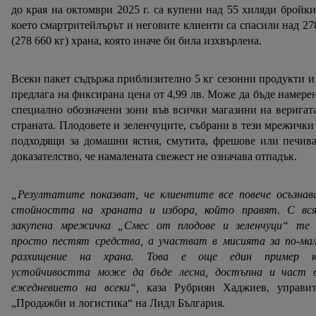
до края на октомври 2025 г. са купени над 55 хиляди бройки
което смартритейлърът и неговите клиенти са спасили над 27
(278 660 кг) храна, която иначе би била изхвърлена.
Всеки пакет съдържа приблизително 5 кг сезонни продукти и
предлага на фиксирана цена от 4,99 лв. Може да бъде намере
специално обозначени зони във всички магазини на веригат
страната. Плодовете и зеленчуците, събрани в тези мрежички
подходящи за домашни ястия, смутита, фрешове или печив
доказателство, че намалената свежест не означава отпадък.
„Резултатите показват, че клиентите все повече осъзнав
стойността на храната и избора, който правят. С вся
закупена мрежичка „Смес от плодове и зеленчуци“ те 
просто пестят средства, а участват в мисията за по-мал
разхищение на храна. Това е още един пример к
устойчивостта може да бъде лесна, достъпна и част 
ежедневието на всеки“,
каза Рубриян Хаджиев, управит
„Продажби и логистика“ на Лидл България.