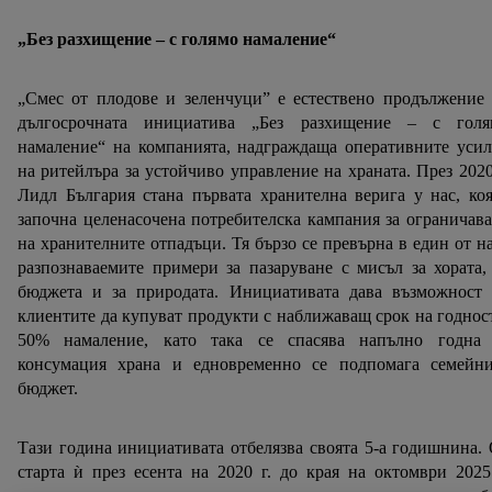
„Без разхищение – с голямо намаление“
„Смес от плодове и зеленчуци” е естествено продължение
дългосрочната инициатива „Без разхищение – с голя
намаление“ на компанията, надграждаща оперативните уси
на ритейлъра за устойчиво управление на храната. През 2020
Лидл България стана първата хранителна верига у нас, ко
започна целенасочена потребителска кампания за ограничав
на хранителните отпадъци. Тя бързо се превърна в един от н
разпознаваемите примери за пазаруване с мисъл за хората,
бюджета и за природата. Инициативата дава възможност 
клиентите да купуват продукти с наближаващ срок на годнос
50% намаление, като така се спасява напълно годна 
консумация храна и едновременно се подпомага семейни
бюджет.
Тази година инициативата отбелязва своята 5-а годишнина.
старта ѝ през есента на 2020 г. до края на октомври 2025