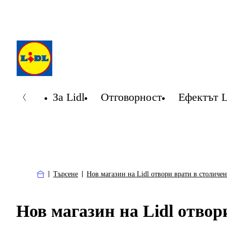
За Lidl
Отговорност
Ефектът L
Търсене
Нов магазин на Lidl отвори врати в столиче
Нов магазин на Lidl отвор