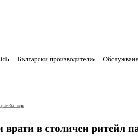
idl
Български производители
Обслужване
н ритейл парк
и врати в столичен ритейл п