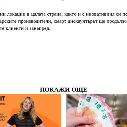
и локации в цялата страна, както и с иновативния си по
арските производители, смарт дискаунтърът ще продължи
те клиенти и занапред.
ПОКАЖИ ОЩЕ