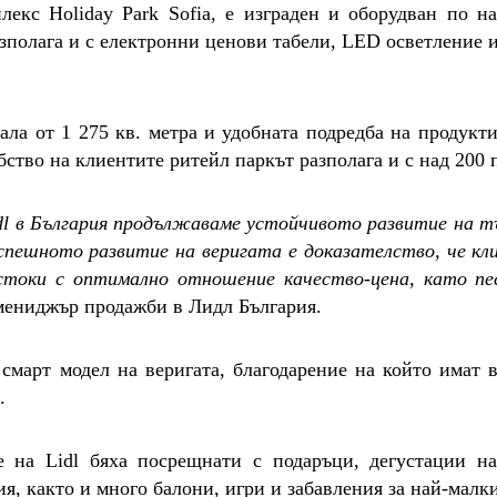
лекс Holiday Park Sofia, е изграден и оборудван по н
зполага и с електронни ценови табели, LED осветление и
ала от 1 275 кв. метра и удобната подредба на продукти
бство на клиентите ритейл паркът разполага и с над 200 
idl в България продължаваме устойчивото развитие на т
спешното развитие на веригата е доказателство, че кл
 стоки с оптимално отношение качество-цена, като п
мениджър продажби в Лидл България.
смарт модел на веригата, благодарение на който имат 
.
е на Lidl бяха посрещнати с подаръци, дегустации н
я, както и много балони, игри и забавления за най-малки