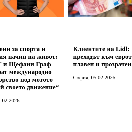
ени за спорта и
Клиентите на Lidl:
ия начин на живот:
преходът към еврот
 и Щефани Граф
плавен и прозрачен
рат международно
София, 05.02.2026
орство под мотото
й своето движение“
.02.2026