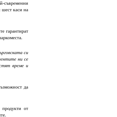
ай-съвременни
 шест каси на
те гарантират
паркоместа.
ърговската си
иентите ни се
естят време и
възможност да
а продукти от
те.