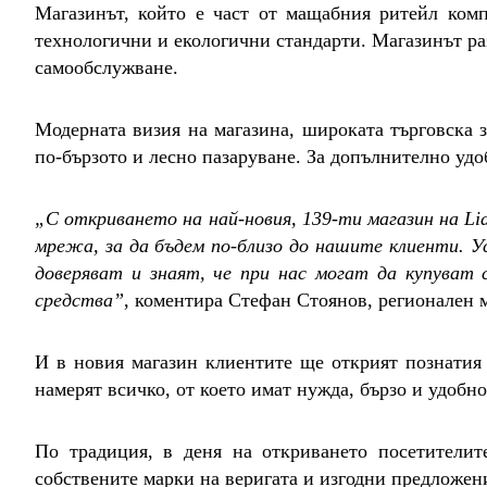
Магазинът, който е част от мащабния ритейл комп
технологични и екологични стандарти. Магазинът ра
самообслужване.
Модерната визия на магазина, широката търговска з
по-бързото и лесно пазаруване. За допълнително удо
„С откриването на най-новия, 139-ти магазин на L
мрежа, за да бъдем по-близо до нашите клиенти. У
доверяват и знаят, че при нас могат да купуват
средства”
, коментира Стефан Стоянов, регионален 
И в новия магазин клиентите ще открият познатия 
намерят всичко, от което имат нужда, бързо и удобно
По традиция, в деня на откриването посетителит
собствените марки на веригата и изгодни предложени