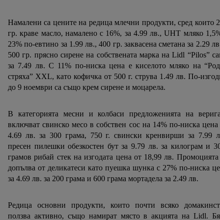
Намалени са цените на редица млечни продукти, сред които 
гр. краве масло, намалено с 16%, за 4.99 лв., UHT мляко 1,5
23% по-евтино за 1.99 лв., 400 гр. заквасена сметана за 2.29 лв
500 гр. прясно сирене на собствената марка на Lidl “Pilos” с
за 7.49 лв. С 11% по-ниска цена е киселото мляко на “Ро
стряха” XXL, като кофичка от 500 г. струва 1.49 лв. По-изго
до 9 ноември са също крем сирене и моцарела.
В категорията месни и колбаси предложенията на верига
включват свинско месо в собствен сос на 14% по-ниска цена
4.69 лв. за 300 грама, 750 г. свински кренвирши за 7.99 л
пресен пилешки обезкостен бут за 9.79 лв. за килограм и 3
грамов рибай стек на изгодата цена от 18,99 лв. Промоцията
допълва от деликатеси като пуешка шунка с 27% по-ниска ц
за 4.69 лв. за 200 грама и 600 грама мортадела за 2.49 лв.
Редица основни продукти, които почти всяко домакинст
ползва активно, също намират място в акцията на Lidl. Б